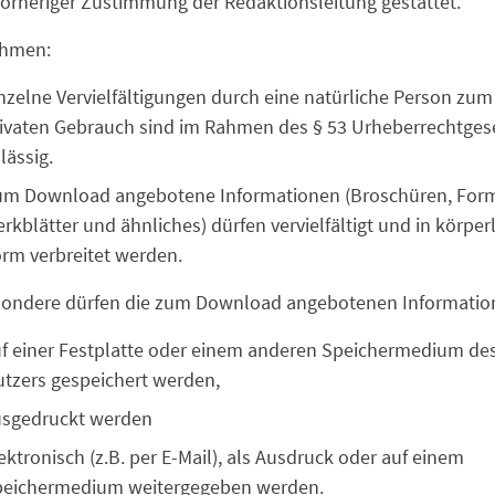
orheriger Zustimmung der Redaktionsleitung gestattet.
hmen:
nzelne Vervielfältigungen durch eine natürliche Person zum
ivaten Gebrauch sind im Rahmen des § 53 Urheberrechtges
lässig.
m Download angebotene Informationen (Broschüren, Form
rkblätter und ähnliches) dürfen vervielfältigt und in körper
rm verbreitet werden.
sondere dürfen die zum Download angebotenen Informatio
f einer Festplatte oder einem anderen Speichermedium de
tzers gespeichert werden,
usgedruckt werden
ektronisch (z.B. per E-Mail), als Ausdruck oder auf einem
peichermedium weitergegeben werden.