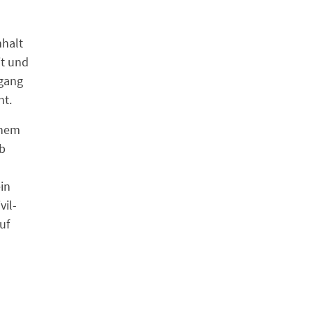
nhalt
it und
ugang
ht.
inem
ob
ein
vil-
uf