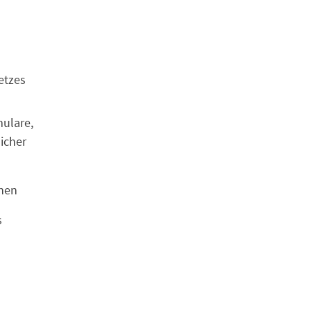
etzes
ulare,
licher
nen
s