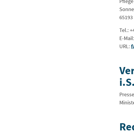
Pflege
Sonne
65193
Tel.: 
E-Mail
URL:
f
Ver
i.S
Presse
Minist
Re