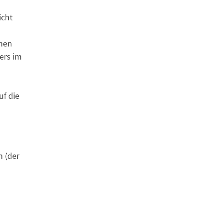
icht
nen
ers im
uf die
 (der