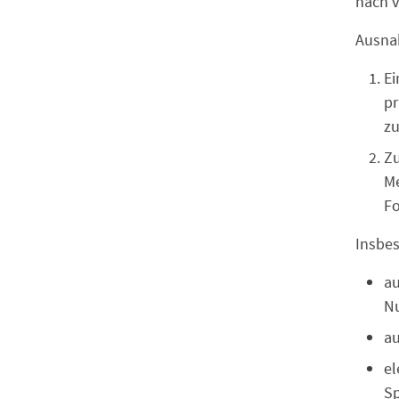
nach v
Ausna
Ei
pr
zu
Zu
Me
Fo
Insbe
au
Nu
a
el
S