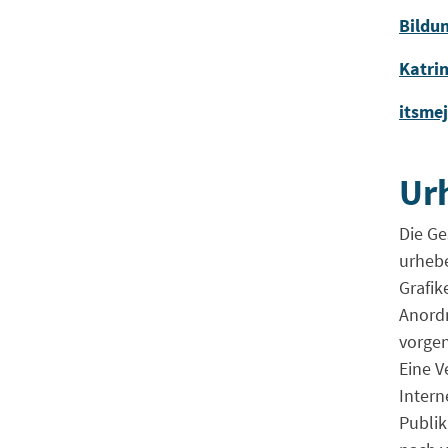
Bildun
Katri
itsme
Ur
Die Ge
urhebe
Grafik
Anordn
vorge
Eine V
Intern
Publik