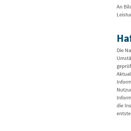
An Bil
Leistu
Ha
Die Na
Umstän
geprüf
Aktual
Inform
Nutzun
Inform
die In
entste