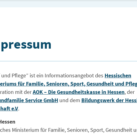
pressum
pressum
 und Pflege” ist ein Informationsangebot des
Hessischen
eriums für Familie, Senioren, Sport, Gesundheit und Pfle
ration mit der
AOK – Die Gesundheitskasse in Hessen
, der
undfamilie Service GmbH
und dem
Bildungswerk der Hess
haft e.V
.
Hessen
ches Ministerium für Familie, Senioren, Sport, Gesundheit 